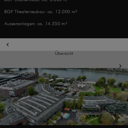
BGF Theaterneubau: ca. 12.000 m²
Aussenanlagen: ca. 14.550 m²
chevron_left
Übersicht
chevron_right