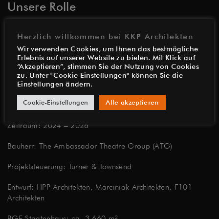
Unsere Rolle
KKP steht der ATG im Projekt Theater am Rhein beratend
Herzlich willkommen bei KKP Architekten
zur Seite – als erfahrener Partner in Fragen der
Wir verwenden Cookies, um Ihnen das bestmögliche
Qualitätssicherung, Planungskultur und Umsetzung
Erlebnis auf unserer Website zu bieten. Mit Klick auf
komplexer Theaterbauten.
“Akzeptieren”, stimmen Sie der Nutzung von Cookies
zu. Unter "Cookie Einstellungen" können Sie die
Einstellungen ändern.
Objektdaten
Cookie-Einstellungen
Alle akzeptieren
Zeitraum: 2024 – 2026
Bauherr: The Ambassador Theatre Group (ATG)
Projektsteuerung: Turner & Townsend
Entwurf: HPP Architekten, Marciniak Architekten, F101
Architekten
BGF Staatenhaus: ca. 3.660 m²